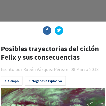
Posibles trayectorias del ciclón
Felix y sus consecuencias
Escrito por
Rubén Vázquez Pérez
el
08 Marzo 2018
el tiempo
Ciclogénesis Explosiva