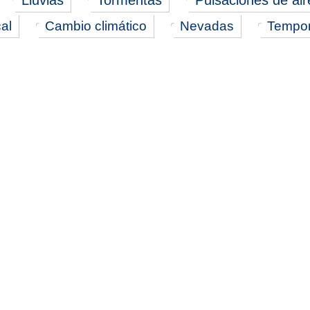
Lluvias
Tormentas
Pulsaciones de aire
cal
Cambio climático
Nevadas
Tempor
es. Podrás darte de baja en cualquier momento.