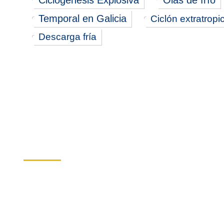
Ciclogénesis Explosiva
Olas de frío
Temporal en Galicia
Ciclón extratropi
Descarga fría
Avisos Push
Suscríbete ahora
Infórmate de las novedades más important