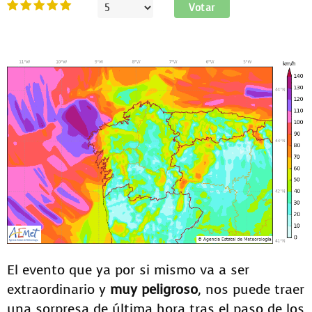
Ratio:
5
/
5
Por
favor,
vote
El evento que ya por si mismo va a ser
extraordinario y
muy peligroso
, nos puede traer
una sorpresa de última hora tras el paso de los