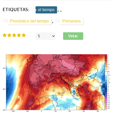
ETIQUETAS:
,
,
el tiempo
,
Pronóstico del tiempo
Primavera
Ratio:
5
/
5
Por
favor,
vote