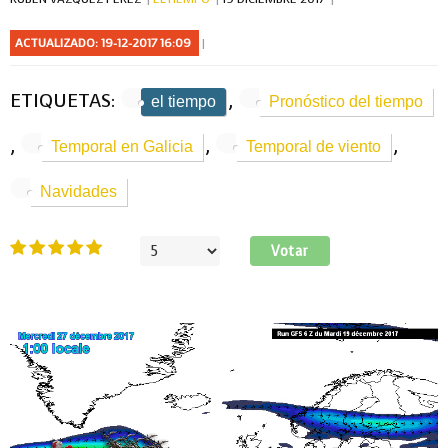
ACTUALIZADO: 19-12-2017 16:09
ETIQUETAS:
,
el tiempo
Pronóstico del tiempo
,
,
,
Temporal en Galicia
Temporal de viento
Navidades
Ratio:
5
/
5
Por
favor,
vote