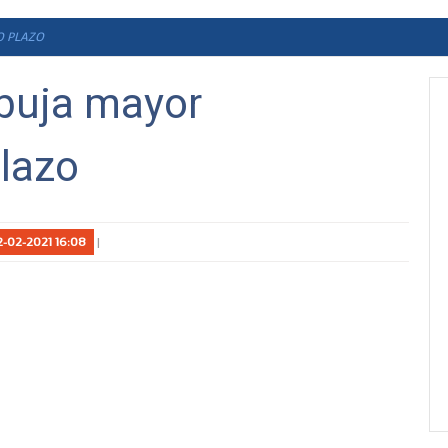
O PLAZO
buja mayor
plazo
2-02-2021 16:08