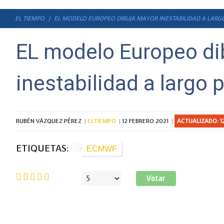
EL TIEMPO
EL MODELO EUROPEO DIBUJA MAYOR INESTABILIDAD A LARG
EL modelo Europeo di
inestabilidad a largo 
RUBÉN VÁZQUEZ PÉREZ
ELTIEMPO
12 FEBRERO 2021
ACTUALIZADO: 1
ETIQUETAS:
ECMWF
Ratio:
5
/
5
Por
favor,
vote