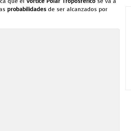
ica que el
Vórtice Polar Troposférico
se va a
las
probabilidades
de ser alcanzados por