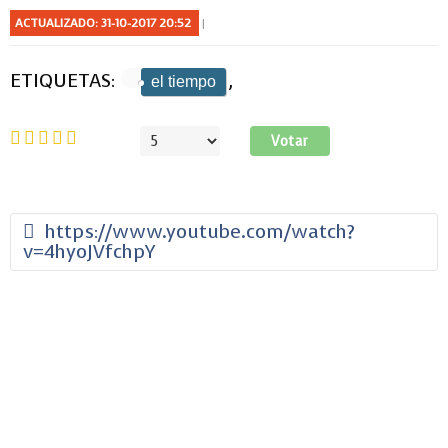
ACTUALIZADO: 31-10-2017 20:52
ETIQUETAS:
,
el tiempo
Ratio:
5
/
5
Por
favor,
vote
https://www.youtube.com/watch?
v=4hyoJVfchpY