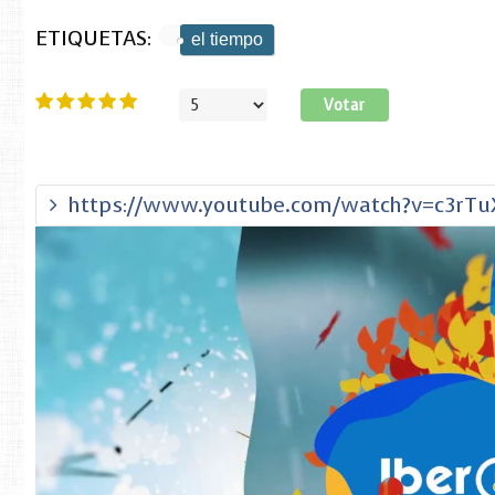
ETIQUETAS:
el tiempo
Ratio:
5
/
5
Por
favor,
vote
https://www.youtube.com/watch?v=c3rT