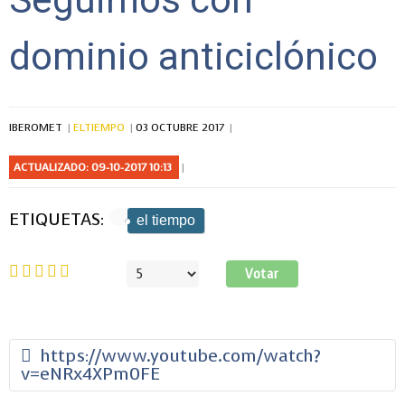
dominio anticiclónico
IBEROMET
ELTIEMPO
03 OCTUBRE 2017
ACTUALIZADO: 09-10-2017 10:13
ETIQUETAS:
el tiempo
Ratio:
5
/
5
Por
favor,
vote
https://www.youtube.com/watch?
v=eNRx4XPm0FE