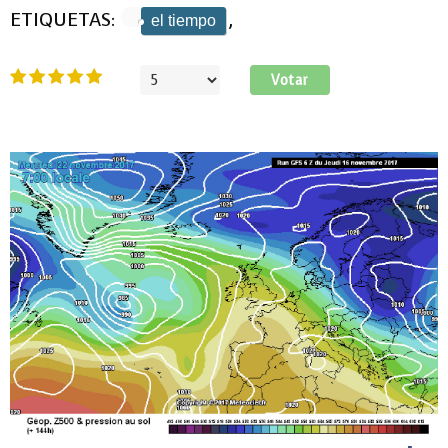
ETIQUETAS:
,
el tiempo
Ratio:
5
/
5
Por
favor,
vote