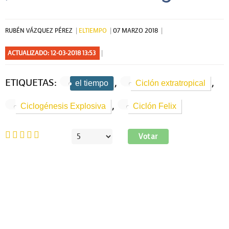
RUBÉN VÁZQUEZ PÉREZ
ELTIEMPO
07 MARZO 2018
ACTUALIZADO: 12-03-2018 13:53
ETIQUETAS:
,
,
el tiempo
Ciclón extratropical
,
Ciclogénesis Explosiva
Ciclón Felix
Ratio:
5
/
5
Por
favor,
vote