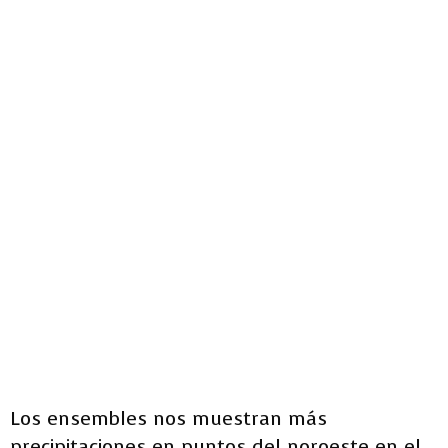
Los ensembles nos muestran más
precipitaciones en puntos del noroeste en el