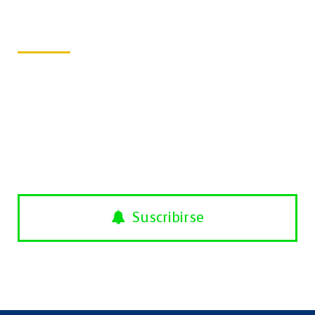
Avisos Push
Suscríbete ahora
Infórmate de las novedades más
importantes. Podrás darte de baja en
cualquier momento.
Suscribirse