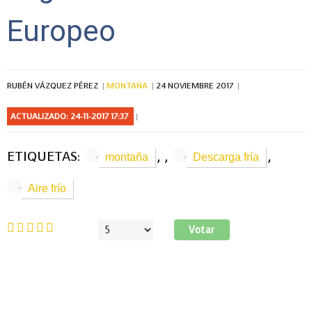
Europeo
RUBÉN VÁZQUEZ PÉREZ
MONTAÑA
24 NOVIEMBRE 2017
ACTUALIZADO: 24-11-2017 17:37
ETIQUETAS:
,
,
,
montaña
Descarga fría
Aire frío
Ratio:
5
/
5
Por
favor,
vote