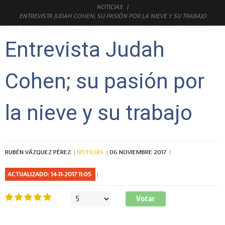
NOTICIAS
ENTREVISTA JUDAH COHEN; SU PASIÓN POR LA NIEVE Y SU TRABAJO
Entrevista Judah
Cohen; su pasión por
la nieve y su trabajo
RUBÉN VÁZQUEZ PÉREZ
NOTICIAS
06 NOVIEMBRE 2017
ACTUALIZADO: 14-11-2017 11:05
Ratio:
5
/
5
Por
favor,