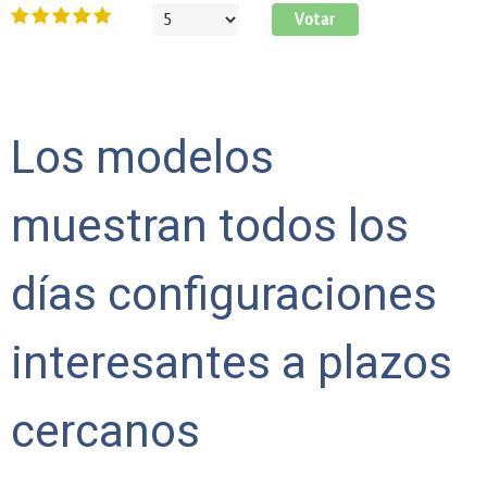
Ratio:
5
/
5
Por
favor,
vote
Los modelos
muestran todos los
días configuraciones
interesantes a plazos
cercanos