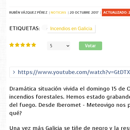
RUBÉN VÁZQUEZ PÉREZ
NOTICIAS
20 OCTUBRE 2017
ACTUALIZADO: 2
ETIQUETAS:
Incendios en Galicia
Ratio:
5
/
5
Por
favor,
vote
https://www.youtube.com/watch?v=GtDT
Dramática situación vivida el domingo 15 de 
incendios forestales. Hemos estado grabando
del fuego. Desde Iberomet - Meteovigo nos p
qué?
Una vez más Galicia se tiñe de negro y la re