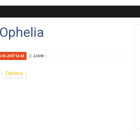
Ophelia
-10-2017 12:43
22018
Ophelia