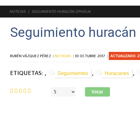
NOTICIAS
SEGUIMIENTO HURACÁN OPHELIA
Seguimiento huracán 
RUBÉN VÁZQUEZ PÉREZ
NOTICIAS
10 OCTUBRE 2017
ACTUALIZADO: 21
ETIQUETAS:
,
,
,
Seguimientos
Huracanes
Ratio:
5
/
5
Por
favor,
vote