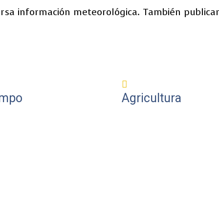
ersa información meteorológica. También public
empo
Agricultura