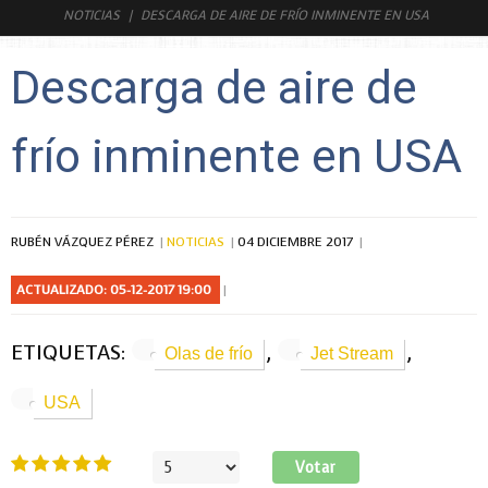
NOTICIAS
DESCARGA DE AIRE DE FRÍO INMINENTE EN USA
Descarga de aire de
frío inminente en USA
RUBÉN VÁZQUEZ PÉREZ
NOTICIAS
04 DICIEMBRE 2017
ACTUALIZADO: 05-12-2017 19:00
ETIQUETAS:
,
,
Olas de frío
Jet Stream
USA
Ratio:
5
/
5
Por