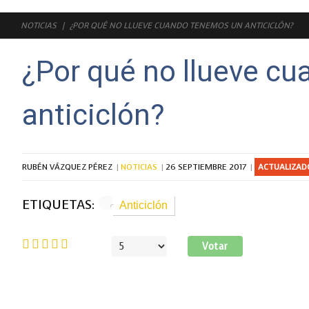
NOTICIAS
¿POR QUÉ NO LLUEVE CUANDO TENEMOS UN ANTICICLÓN?
¿Por qué no llueve c
anticiclón?
RUBÉN VÁZQUEZ PÉREZ
NOTICIAS
26 SEPTIEMBRE 2017
ACTUALIZADO
ETIQUETAS:
Anticiclón
Ratio:
5
/
5
Por
favor,
vote